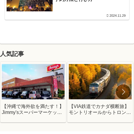
2024.11.29
人気記事
【沖縄で海外欲を満たす！】
【VIA鉄道でカナダ横断旅】
Jimmy'sスーパーマーケット
モントリオールからトロント
編
へ！ビジネスクラスのリアル
体験レポ