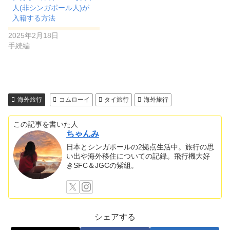
人(非シンガポール人)が
入籍する方法
2025年2月18日
手続編
海外旅行
コムローイ
タイ旅行
海外旅行
この記事を書いた人
ちゃんみ
日本とシンガポールの2拠点生活中。旅行の思
い出や海外移住についての記録。飛行機大好
きSFC＆JGCの紫組。
シェアする