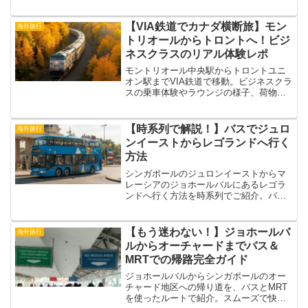
地の食材やお菓子をチェック＆爆買い
し、帰国してから旅行の思い出に浸りな
がら食べるのが大好きです。「海外まで
【VIA鉄道でカナダ横断旅】モン
海外旅行
行かなくてもネットで買...
トリオールからトロントへ！ビジ
ネスクラスのリアル体験レポ
モントリオール中央駅からトロントユニ
オン駅までVIA鉄道で移動。ビジネスクラ
スの乗車体験やラウンジの様子、荷物や
遅延情報も詳しく紹介。
【時系列で解説！】バスでジュロ
海外旅行
ンイーストからレゴランドへ行く
方法
シンガポールのジュロンイーストからマ
レーシアのジョホールバルにあるレゴラ
ンドへ行く方法を時系列でご紹介。バス
での移動、シンガポールとマレーシアの
入国手続き、そしてレゴランド到着まで
の流れを詳しく解説します。
【もう迷わない！】ジョホールバ
海外旅行
ルからオーチャードまでバス＆
MRTでの帰路完全ガイド
ジョホールバルからシンガポールのオー
チャード地区への帰り道を、バスとMRT
を使ったルートで紹介。スムーズで快適