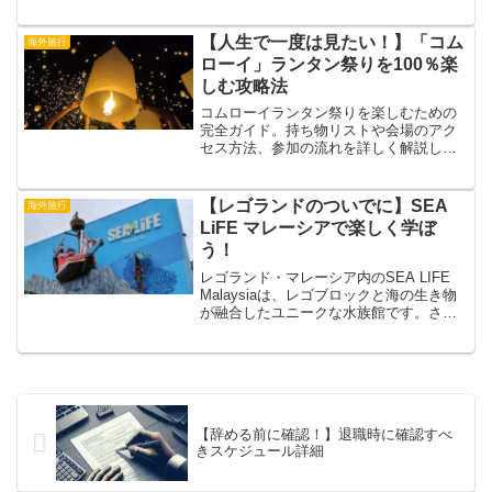
な移動方法を詳しく解説し、日帰り旅行
でも効率よく両国を行き来できます。
【人生で一度は見たい！】「コム
海外旅行
ローイ」ランタン祭りを100％楽
しむ攻略法
コムローイランタン祭りを楽しむための
完全ガイド。持ち物リストや会場のアク
セス方法、参加の流れを詳しく解説し、
準備万端で祭りを満喫できるポイントを
お伝えします。
【レゴランドのついでに】SEA
海外旅行
LiFE マレーシアで楽しく学ぼ
う！
レゴランド・マレーシア内のSEA LIFE
Malaysiaは、レゴブロックと海の生き物
が融合したユニークな水族館です。さま
ざまな海洋生物と触れ合える体験型アク
ティビティや、教育的な展示が充実。家
族全員で楽しめるスポットです。
【辞める前に確認！】退職時に確認すべ
きスケジュール詳細