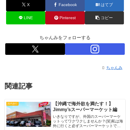
X
Facebook
はてブ
LINE
Pinterest
コピー
ちゃんみをフォローする
ちゃんみ
関連記事
【沖縄で海外欲を満たす！】
国内旅行
Jimmy’sスーパーマーケット編
いきなりですが、外国のスーパーマーケ
ットってワクワクしませんか？(笑)私は海
外に行くと必ずスーパーマーケットで現